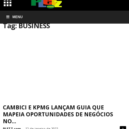
Início
MENU
Tags
BUSINESS
Tag: BUSINESS
CAMBICI E KPMG LANÇAM GUIA QUE
MAPEIA OPORTUNIDADES DE NEGÓCIOS
NO...
PLETZ.com
-
12 de janeiro de 2022
0