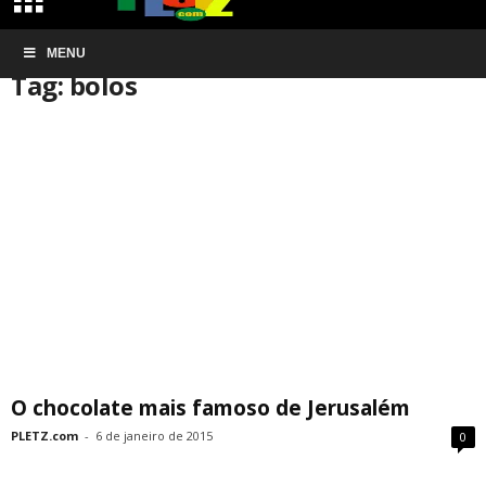
Início
MENU
Tags
Bolos
Tag: bolos
O chocolate mais famoso de Jerusalém
PLETZ.com
-
6 de janeiro de 2015
0