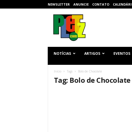
NEWSLETTER
ANUNCIE
CONTATO
CALENDÁRI
p
l
e
t
z
.
c
NOTÍCIAS
ARTIGOS
EVENTOS
o
m
Início
Tags
Bolo de Chocolate
Tag: Bolo de Chocolate