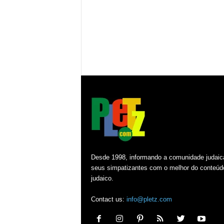
Desde 1998, informando a comunidade judaic
seus simpatizantes com o melhor do conteúd
judaico.
Contact us:
info@pletz.com