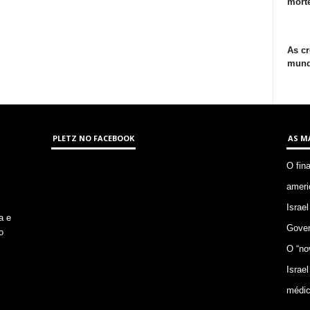
morte
As cr
mund
PLETZ NO FACEBOOK
AS M
O fin
ameri
Israel
a e
Gover
o
O “no
Israel
médic