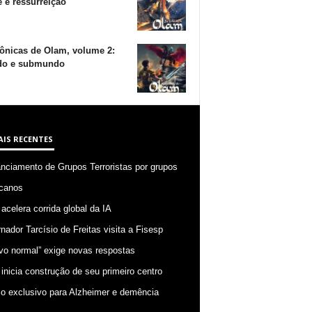
 e ressurreição
ônicas de Olam, volume 2:
o e submundo
AIS RECENTES
anciamento de Grupos Terroristas por grupos
canos
 acelera corrida global da IA
nador Tarcísio de Freitas visita a Fisesp
vo normal” exige novas respostas
 inicia construção de seu primeiro centro
o exclusivo para Alzheimer e demência