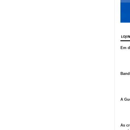
LOJI
Em de
Bande
A Gue
As cr