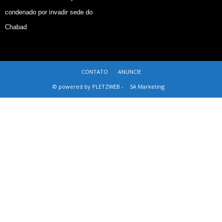
condenado por invadir sede do
Chabad
CONTATO
ANUNCIE
© powered by PLETZWEB -
SA Marketing