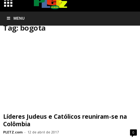
Início
MENU
Tags
Bogota
Tag: bogota
Líderes Judeus e Católicos reuniram-se na
Colômbia
PLETZ.com
-
12 de abril de 2017
0