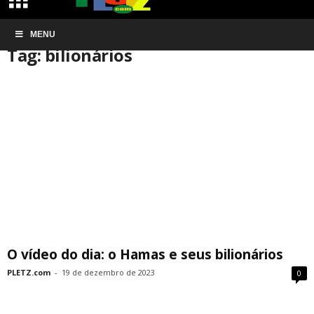
Início
MENU
Tags
Bilionários
Tag: bilionários
O vídeo do dia: o Hamas e seus bilionários
PLETZ.com
-
19 de dezembro de 2023
0