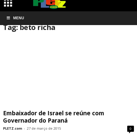
Início
MENU
Tags
Beto richa
Tag: beto richa
Embaixador de Israel se reúne com
Governador do Paraná
PLETZ.com
-
27 de março de 2015
0