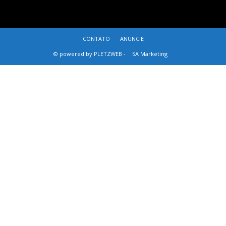
CONTATO
ANUNCIE
© powered by PLETZWEB -
SA Marketing