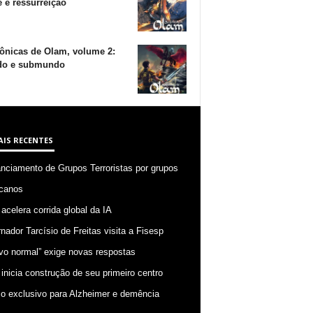
 e ressurreição
ônicas de Olam, volume 2:
o e submundo
AIS RECENTES
anciamento de Grupos Terroristas por grupos
canos
 acelera corrida global da IA
nador Tarcísio de Freitas visita a Fisesp
vo normal” exige novas respostas
 inicia construção de seu primeiro centro
o exclusivo para Alzheimer e demência