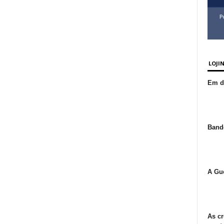
LOJI
Em de
Bande
A Gue
As cr