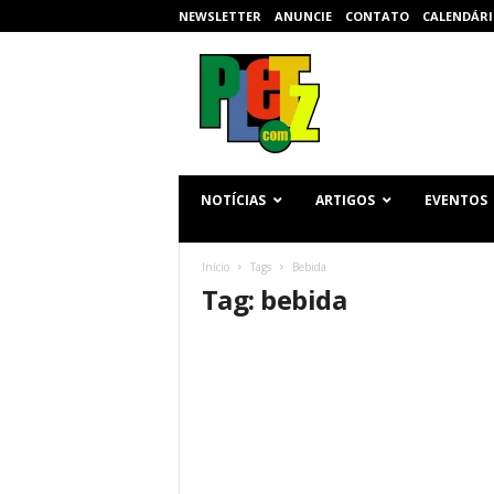
NEWSLETTER
ANUNCIE
CONTATO
CALENDÁRI
p
l
e
t
z
.
c
NOTÍCIAS
ARTIGOS
EVENTOS
o
m
Início
Tags
Bebida
Tag: bebida