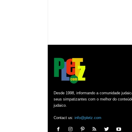
Desde 1998, informando a comunidade judaic
seus simpatizantes com o melhor do conteúd
judaico.
Contact us:
info@pletz.com