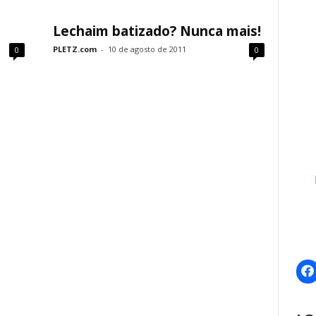
Lechaim batizado? Nunca mais!
PLETZ.com
-
10 de agosto de 2011
0
0