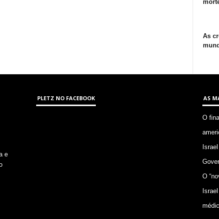
morte
As cr
mund
PLETZ NO FACEBOOK
AS M
O fin
ameri
Israel
a e
Gover
o
O “no
Israel
médic