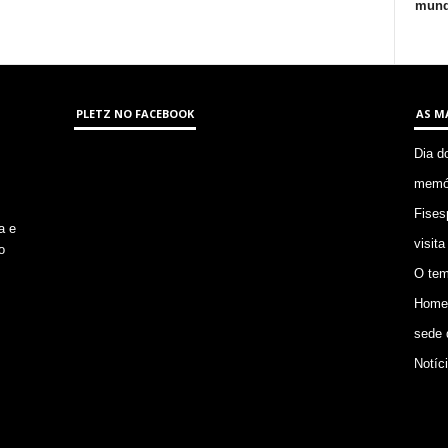
mund
PLETZ NO FACEBOOK
AS M
Dia d
memór
Fises
a e
visita
o
O tem
Homem
sede 
Notíc