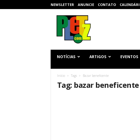
NEWSLETTER
ANUNCIE
CONTATO
CALENDÁRI
p
l
e
t
z
.
c
NOTÍCIAS
ARTIGOS
EVENTOS
o
m
Início
Tags
Bazar beneficente
Tag: bazar beneficente