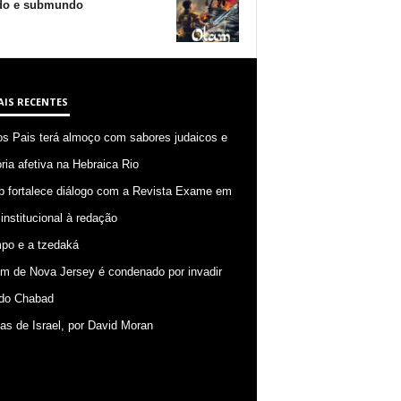
o e submundo
AIS RECENTES
os Pais terá almoço com sabores judaicos e
ia afetiva na Hebraica Rio
p fortalece diálogo com a Revista Exame em
 institucional à redação
po e a tzedaká
 de Nova Jersey é condenado por invadir
do Chabad
ias de Israel, por David Moran