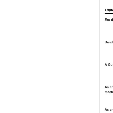
LOJI
Em de
Bande
A Gue
As cr
morte
As cr