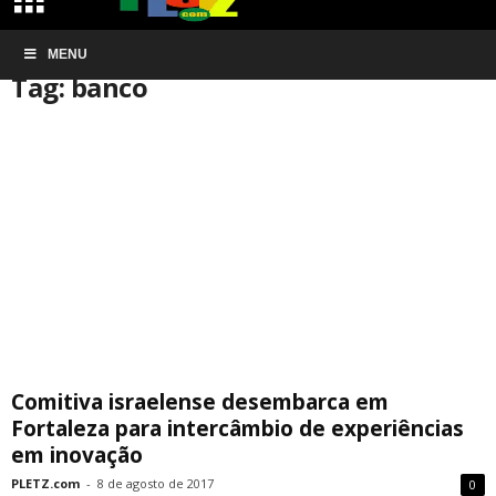
Início
MENU
Tags
Banco
Tag: banco
Comitiva israelense desembarca em
Fortaleza para intercâmbio de experiências
em inovação
PLETZ.com
-
8 de agosto de 2017
0