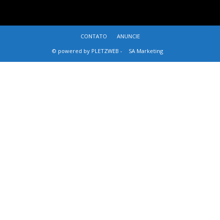
CONTATO
ANUNCIE
© powered by PLETZWEB -
SA Marketing