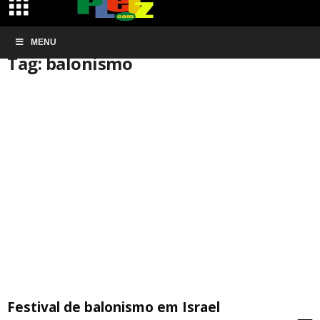
Início
MENU
Tags
Balonismo
Tag: balonismo
Festival de balonismo em Israel