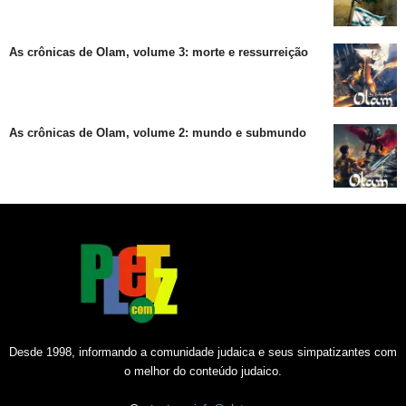
As crônicas de Olam, volume 3: morte e ressurreição
As crônicas de Olam, volume 2: mundo e submundo
Desde 1998, informando a comunidade judaica e seus simpatizantes com
o melhor do conteúdo judaico.