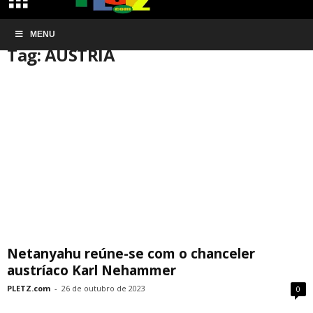
Início
MENU
Tags
AUSTRIA
Tag: AUSTRIA
Netanyahu reúne-se com o chanceler
austríaco Karl Nehammer
PLETZ.com
-
26 de outubro de 2023
0