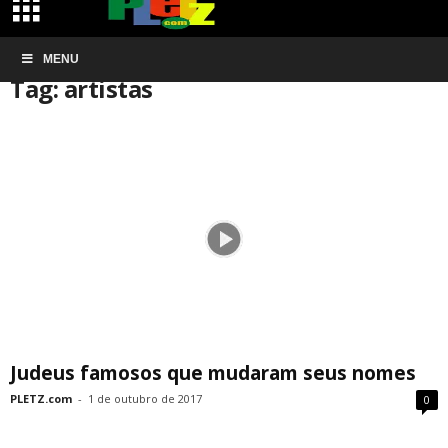
Início
MENU
Tags
Artistas
Tag: artistas
Judeus famosos que mudaram seus nomes
PLETZ.com
-
1 de outubro de 2017
0