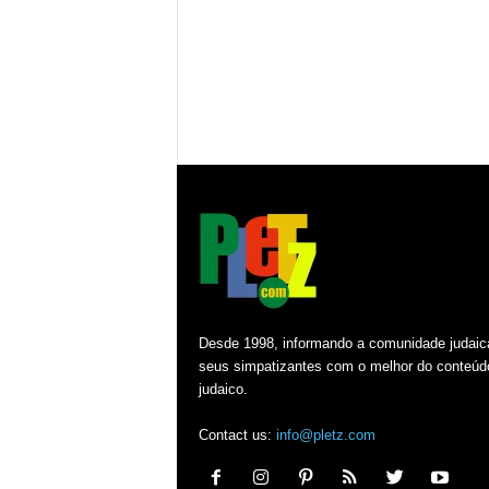
Desde 1998, informando a comunidade judaic
seus simpatizantes com o melhor do conteúd
judaico.
Contact us:
info@pletz.com