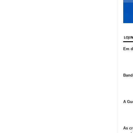
LOJI
Em de
Bande
A Gue
As cr