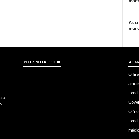
morte
As cr
mund
PLETZ NO FACEBOOK
AS M
O fin
ameri
Israel
a e
Gover
o
O “no
Israel
médic