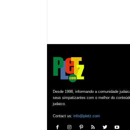
Desde 1998, informando a comunidade judaic
seus simpatizantes com o melhor do conteúd
judaico.
Contact us:
info@pletz.com