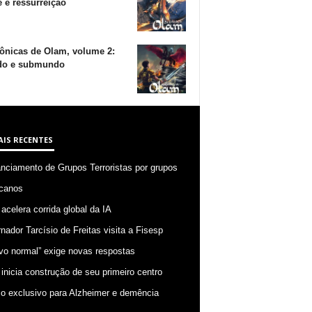
 e ressurreição
ônicas de Olam, volume 2:
o e submundo
AIS RECENTES
anciamento de Grupos Terroristas por grupos
canos
 acelera corrida global da IA
nador Tarcísio de Freitas visita a Fisesp
vo normal” exige novas respostas
 inicia construção de seu primeiro centro
o exclusivo para Alzheimer e demência