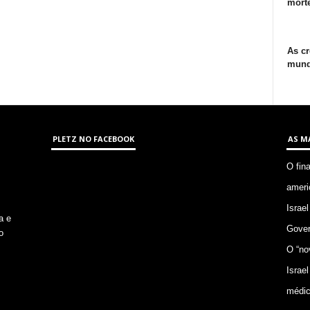
morte
As cr
mund
PLETZ NO FACEBOOK
AS M
O fin
ameri
Israel
a e
Gover
o
O “no
Israel
médic