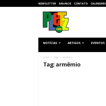
NEWSLETTER
ANUNCIE
CONTATO
CALENDÁRI
p
l
e
t
z
.
c
NOTÍCIAS
ARTIGOS
EVENTOS
o
m
Início
Tags
Armêmio
Tag: armêmio