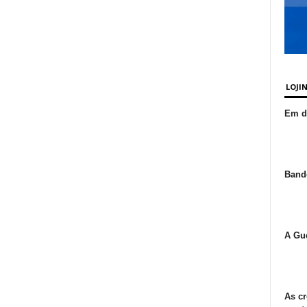
LOJI
Em de
Bande
A Gue
As cr