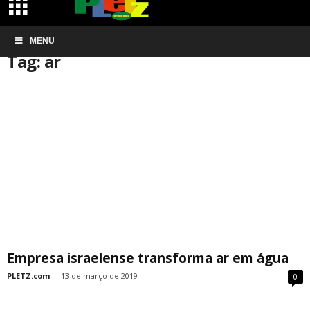
Início
MENU
Tags
Ar
Tag: ar
Empresa israelense transforma ar em água
PLETZ.com
-
13 de março de 2019
0