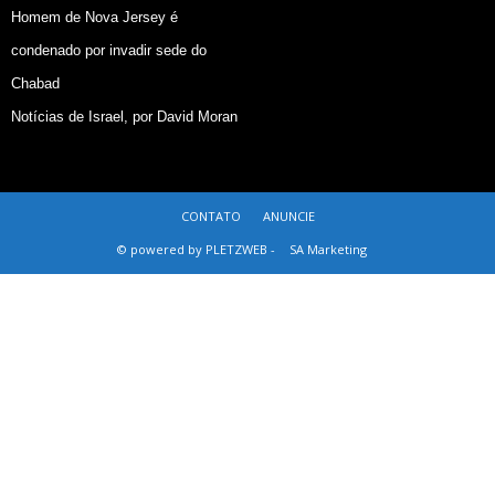
Homem de Nova Jersey é
condenado por invadir sede do
Chabad
Notícias de Israel, por David Moran
CONTATO
ANUNCIE
© powered by PLETZWEB -
SA Marketing