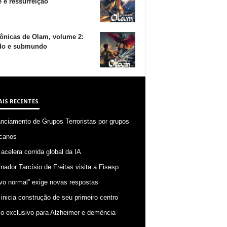
 e ressurreição
ônicas de Olam, volume 2:
o e submundo
AIS RECENTES
anciamento de Grupos Terroristas por grupos
canos
 acelera corrida global da IA
nador Tarcísio de Freitas visita a Fisesp
vo normal” exige novas respostas
 inicia construção de seu primeiro centro
o exclusivo para Alzheimer e demência