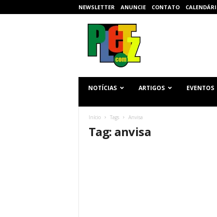
NEWSLETTER
ANUNCIE
CONTATO
CALENDÁRI
p
l
e
t
z
.
c
NOTÍCIAS
ARTIGOS
EVENTOS
o
m
Início
Tags
Anvisa
Tag: anvisa