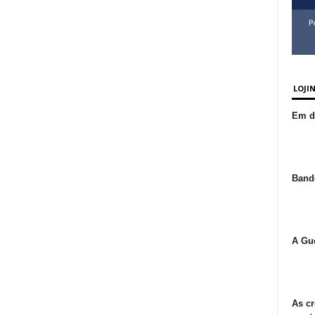
LOJI
Em de
Bande
A Gue
As cr