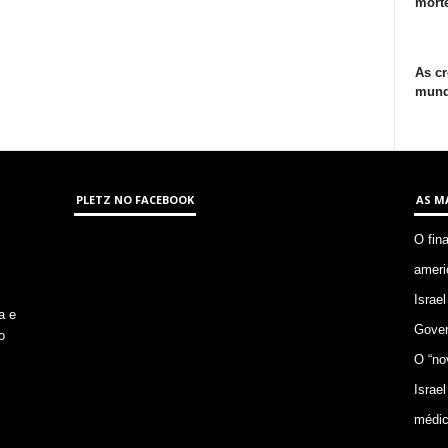
morte
As cr
mund
PLETZ NO FACEBOOK
AS M
O fin
ameri
Israel
a e
Gover
o
O “no
Israel
médic