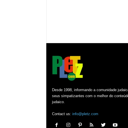
Desde 1998, informando a comunidade judaic
seus simpatizantes com o melhor do conteúd
judaico.
Contact us:
info@pletz.com