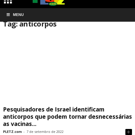
Início
MENU
Tags
Anticorpos
Tag: anticorpos
Pesquisadores de Israel identificam
anticorpos que podem tornar desnecessárias
as vacinas...
PLETZ.com
-
7 de setembro de 2022
0