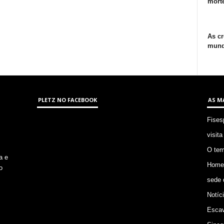
morte
As cr
mund
PLETZ NO FACEBOOK
AS M
Fises
visita
O tem
a e
Homem
o
sede 
Notíc
Escav