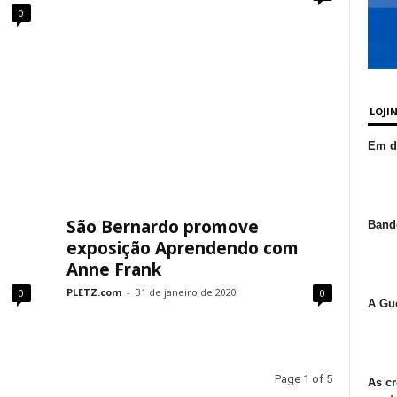
0
LOJI
Em de
São Bernardo promove
Bande
exposição Aprendendo com
Anne Frank
PLETZ.com
-
31 de janeiro de 2020
0
0
A Gue
Page 1 of 5
As cr