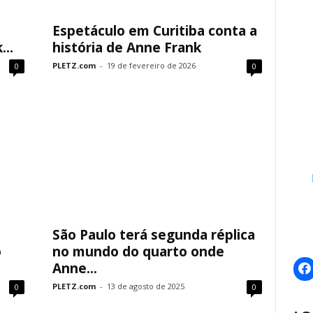
Espetáculo em Curitiba conta a
..
história de Anne Frank
PLETZ.com
-
19 de fevereiro de 2026
0
0
São Paulo terá segunda réplica
o
no mundo do quarto onde
Anne...
PLETZ.com
-
13 de agosto de 2025
0
0