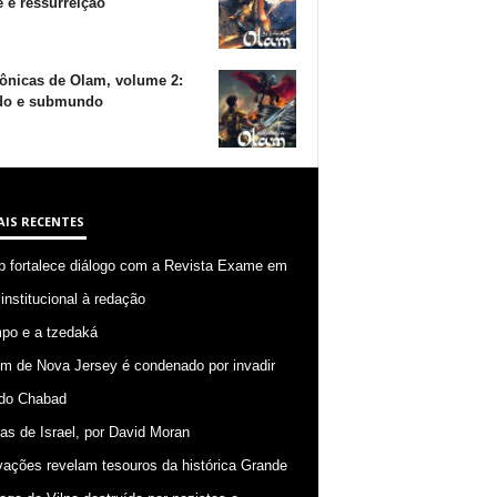
 e ressurreição
ônicas de Olam, volume 2:
o e submundo
AIS RECENTES
p fortalece diálogo com a Revista Exame em
 institucional à redação
po e a tzedaká
 de Nova Jersey é condenado por invadir
do Chabad
ias de Israel, por David Moran
ações revelam tesouros da histórica Grande