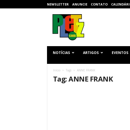
NEWSLETTER
ANUNCIE
CONTATO
CALENDÁRI
p
l
e
t
z
.
c
NOTÍCIAS
ARTIGOS
EVENTOS
o
m
Início
Tags
ANNE FRANK
Tag: ANNE FRANK