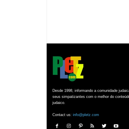
Desde 1998, informando a comunidade judaic
seus simpatizantes com o melhor do conteúd
judaico.
Contact us:
info@pletz.com