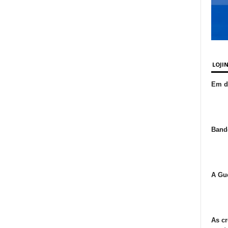
LOJI
Em de
Bande
A Gue
As cr