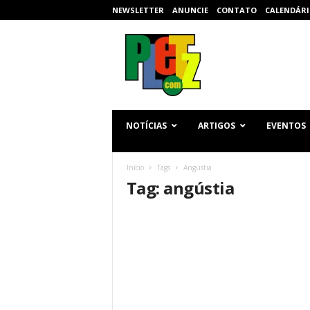
NEWSLETTER
ANUNCIE
CONTATO
CALENDÁRI
p
l
e
t
z
.
c
NOTÍCIAS
ARTIGOS
EVENTOS
o
m
Início
Tags
Angústia
Tag: angústia