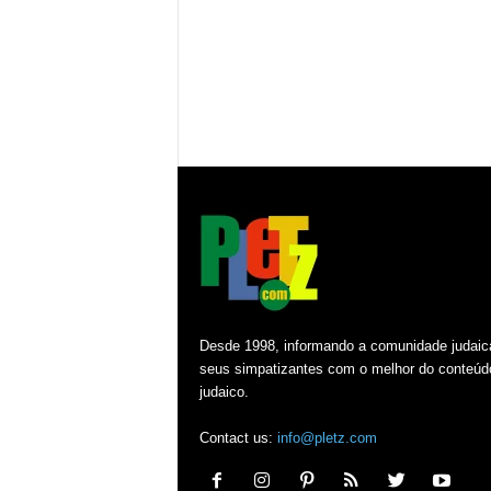
Desde 1998, informando a comunidade judaic
seus simpatizantes com o melhor do conteúd
judaico.
Contact us:
info@pletz.com