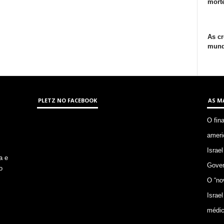
morte
As cr
mund
PLETZ NO FACEBOOK
AS M
O fin
ameri
Israel
a e
Gover
o
O “no
Israel
médic