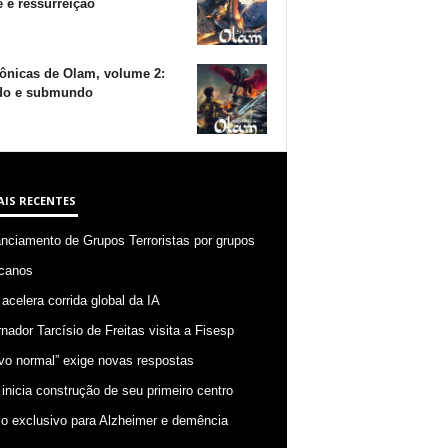
 e ressurreição
ônicas de Olam, volume 2:
o e submundo
AIS RECENTES
anciamento de Grupos Terroristas por grupos
canos
 acelera corrida global da IA
nador Tarcísio de Freitas visita a Fisesp
vo normal” exige novas respostas
 inicia construção de seu primeiro centro
o exclusivo para Alzheimer e demência