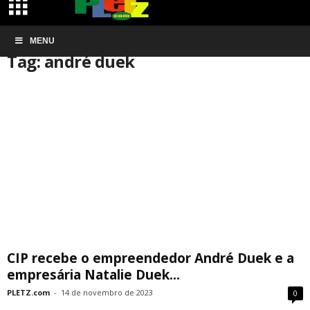
Início
MENU
Tags
André duek
Tag: andré duek
CIP recebe o empreendedor André Duek e a
empresária Natalie Duek...
PLETZ.com
-
14 de novembro de 2023
0