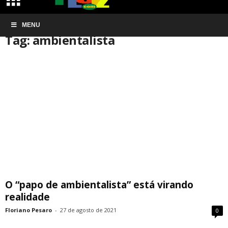
Início
MENU
Tags
Ambientalista
Tag: ambientalista
O “papo de ambientalista” está virando
realidade
Floriano Pesaro
-
27 de agosto de 2021
0