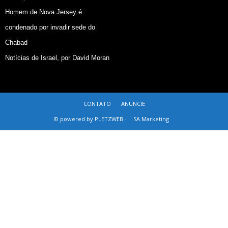
Homem de Nova Jersey é
condenado por invadir sede do
Chabad
Notícias de Israel, por David Moran
CONTATO
ANUNCIE
© powered by PLETZWEB -
SA Marketing