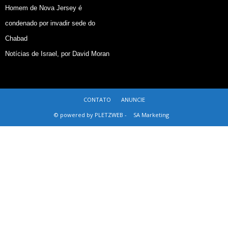
Homem de Nova Jersey é
condenado por invadir sede do
Chabad
Notícias de Israel, por David Moran
CONTATO
ANUNCIE
© powered by PLETZWEB -
SA Marketing