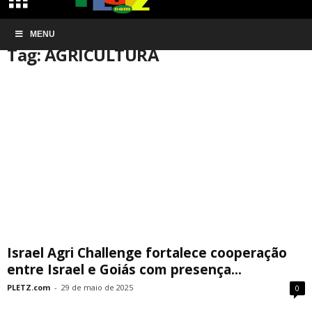
Início
MENU
Tags
AGRICULTURA
Tag: AGRICULTURA
Israel Agri Challenge fortalece cooperação
entre Israel e Goiás com presença...
PLETZ.com
-
29 de maio de 2025
0