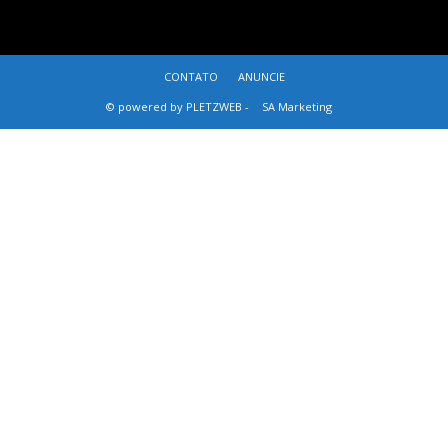
CONTATO
ANUNCIE
© powered by PLETZWEB -
SA Marketing