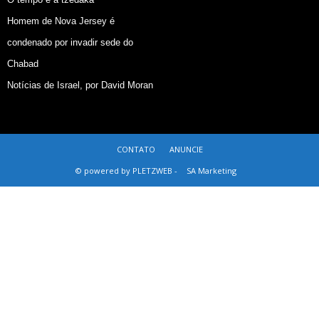
Homem de Nova Jersey é
condenado por invadir sede do
Chabad
Notícias de Israel, por David Moran
CONTATO
ANUNCIE
© powered by PLETZWEB -
SA Marketing