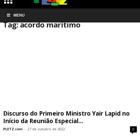
Início
MENU
Tags
Acordo marítimo
Tag: acordo marítimo
Discurso do Primeiro Ministro Yair Lapid no
Início da Reunião Especial...
PLETZ.com
-
27 de outubro de 2022
0