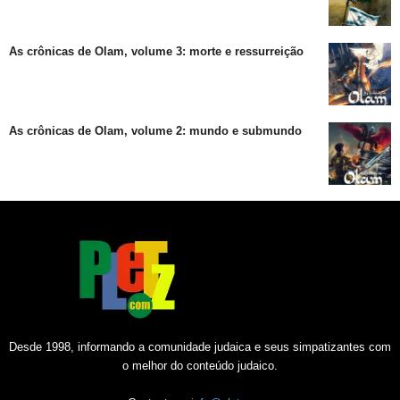
As crônicas de Olam, volume 3: morte e ressurreição
As crônicas de Olam, volume 2: mundo e submundo
Desde 1998, informando a comunidade judaica e seus simpatizantes com
o melhor do conteúdo judaico.