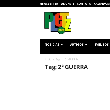
NEWSLETTER
ANUNCIE
CONTATO
CALENDÁRI
p
l
e
t
z
.
c
NOTÍCIAS
ARTIGOS
EVENTOS
o
m
Início
Tags
2ª GUERRA
Tag: 2ª GUERRA