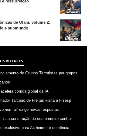
 e ressurreição
ônicas de Olam, volume 2:
o e submundo
AIS RECENTES
anciamento de Grupos Terroristas por grupos
canos
 acelera corrida global da IA
nador Tarcísio de Freitas visita a Fisesp
vo normal” exige novas respostas
 inicia construção de seu primeiro centro
o exclusivo para Alzheimer e demência