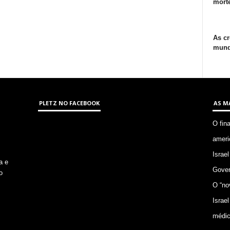
morte
As cr
mund
PLETZ NO FACEBOOK
AS M
O fin
ameri
Israel
a e
Gover
o
O “no
Israel
médic