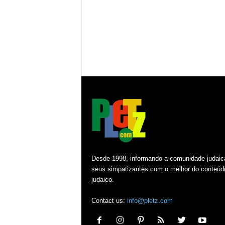
Desde 1998, informando a comunidade judaic
seus simpatizantes com o melhor do conteúd
judaico.
Contact us:
info@pletz.com