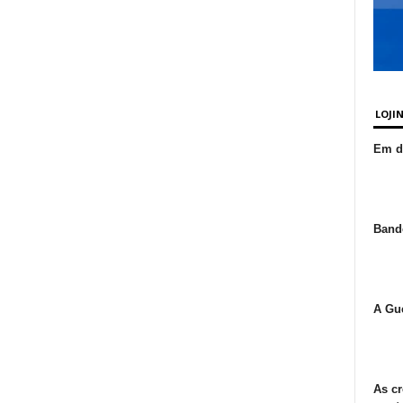
LOJI
Em de
Bande
A Gue
As cr