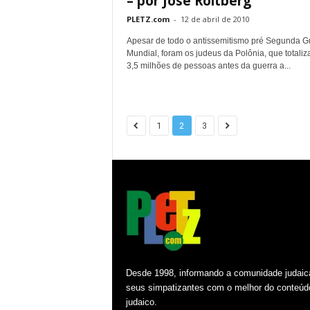
– por José Roitberg
PLETZ.com
-
12 de abril de 2010
Apesar de todo o antissemitismo pré Segunda G
Mundial, foram os judeus da Polônia, que totali
3,5 milhões de pessoas antes da guerra a...
1
2
3
Desde 1998, informando a comunidade judaic
seus simpatizantes com o melhor do conteúd
judaico.