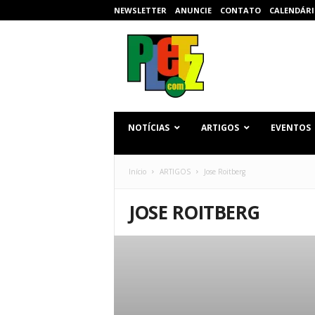
NEWSLETTER
ANUNCIE
CONTATO
CALENDÁRI
p
l
e
t
z
.
c
NOTÍCIAS
ARTIGOS
EVENTOS
o
m
Início
ARTIGOS
Jose Roitberg
JOSE ROITBERG