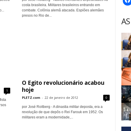
costa brasileira. Militares brasileiros entrando em
...
combate. Colônia alemã atacada. Espiões alemães
presos no Rio de...
AS
O Egito revolucionário acabou
hoje
1
PLETZ.com
-
22 de janeiro de 2012
0
ista
rsos
por José Roitberg - A dinastia militar deposta, era a
revolução de que depôs o Rei Farouk em 1952. Os
militares eram a modernidade,...