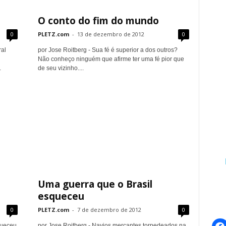
O conto do fim do mundo
0
PLETZ.com
-
13 de dezembro de 2012
0
ral
por Jose Roitberg - Sua fé é superior a dos outros?
Não conheço ninguém que afirme ter uma fé pior que
.
de seu vizinho....
Uma guerra que o Brasil
esqueceu
0
PLETZ.com
-
7 de dezembro de 2012
0
queceu
por Jose Roitberg - Navios mercantes torpedeados na