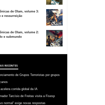
ônicas de Olam, volume 3:
 e ressurreição
ônicas de Olam, volume 2:
o e submundo
AIS RECENTES
anciamento de Grupos Terroristas por grupos
canos
 acelera corrida global da IA
nador Tarcísio de Freitas visita a Fisesp
vo normal” exige novas respostas