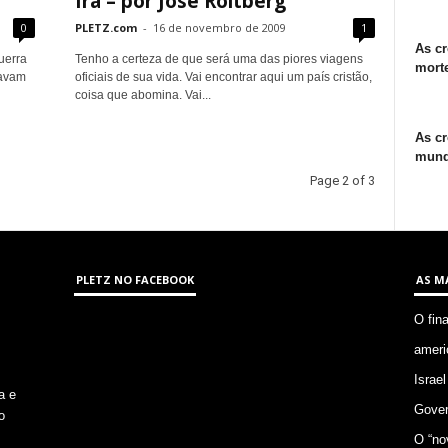
Irã – por José Roitberg
0
PLETZ.com
-
16 de novembro de 2009
1
As cr
uerra
Tenho a certeza de que será uma das piores viagens
morte
zavam
oficiais de sua vida. Vai encontrar aqui um país cristão,
coisa que abomina. Vai...
As cr
mund
Page 2 of 3
PLETZ NO FACEBOOK
AS M
O fin
ameri
Israel
a e
Gover
o
O “no