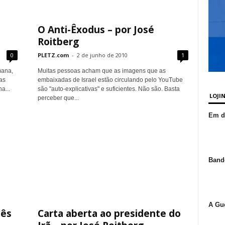
O Anti-Êxodus – por José
Roitberg
0
PLETZ.com
-
2 de junho de 2010
1
mana,
Muitas pessoas acham que as imagens que as
as
embaixadas de Israel estão circulando pelo YouTube
a...
são "auto-explicativas" e suficientes. Não são. Basta
LOJI
perceber que...
Em de
Bande
A Gue
nês
Carta aberta ao presidente do