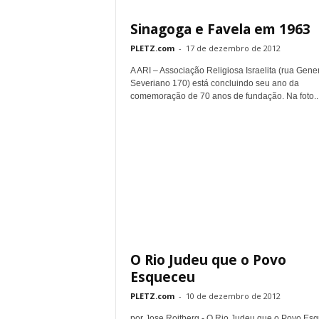
Sinagoga e Favela em 1963
PLETZ.com
-
17 de dezembro de 2012
A ARI – Associação Religiosa Israelita (rua Gene
Severiano 170) está concluindo seu ano da
comemoração de 70 anos de fundação. Na foto..
O Rio Judeu que o Povo
Esqueceu
PLETZ.com
-
10 de dezembro de 2012
por Jose Roitberg - O Rio Judeu que o Povo Es