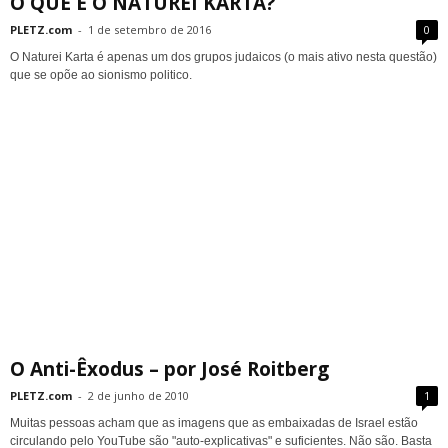
O QUE É O NATUREI KARTA?
PLETZ.com
-
1 de setembro de 2016
0
O Naturei Karta é apenas um dos grupos judaicos (o mais ativo nesta questão)
que se opõe ao sionismo politico.
O Anti-Êxodus – por José Roitberg
PLETZ.com
-
2 de junho de 2010
1
Muitas pessoas acham que as imagens que as embaixadas de Israel estão
circulando pelo YouTube são "auto-explicativas" e suficientes. Não são. Basta