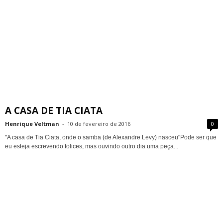
A CASA DE TIA CIATA
Henrique Veltman
-
10 de fevereiro de 2016
0
"A casa de Tia Ciata, onde o samba (de Alexandre Levy) nasceu"Pode ser que
eu esteja escrevendo tolices, mas ouvindo outro dia uma peça...