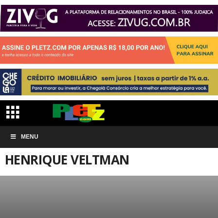
Início
ARTIGOS
Henrique Veltman
MENU
HENRIQUE VELTMAN