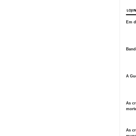
LOJI
Em de
Bande
A Gue
As cr
morte
As cr
mund