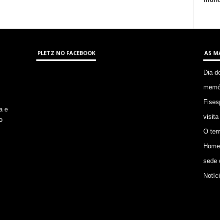
PLETZ NO FACEBOOK
AS M
Dia d
memór
Fises
a e
visita
o
O tem
Homem
sede 
Notíc