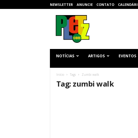
NEWSLETTER
ANUNCIE
CONTATO
CALENDÁRI
p
l
e
t
z
.
c
NOTÍCIAS
ARTIGOS
EVENTOS
o
m
Início
Tags
Zumbi walk
Tag: zumbi walk