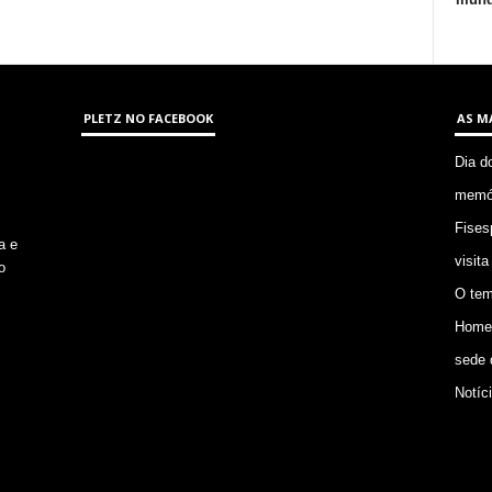
PLETZ NO FACEBOOK
AS M
Dia d
memór
Fises
a e
visita
o
O tem
Homem
sede 
Notíc