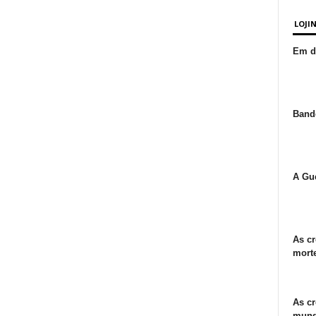
LOJI
Em de
Bande
A Gue
As cr
morte
As cr
mund