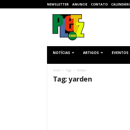
NEWSLETTER
ANUNCIE
CONTATO
CALENDÁRI
p
l
e
t
z
.
c
NOTÍCIAS
ARTIGOS
EVENTOS
o
m
Início
Tags
Yarden
Tag: yarden