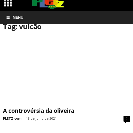
Início
MENU
Tags
Vulcão
Tag: vulcão
A controvérsia da oliveira
PLETZ.com
-
18 de julho de 2021
0