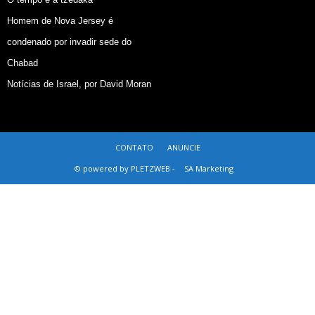
Homem de Nova Jersey é
condenado por invadir sede do
Chabad
Notícias de Israel, por David Moran
CONTATO
ANUNCIE
© powered by PLETZWEB -
SA Marketing