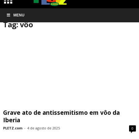
Início
MENU
Tags
Vôo
Tag: vôo
Grave ato de antissemitismo em vôo da
Iberia
PLETZ.com
-
4 de agosto de 2025
0