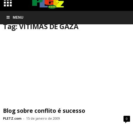
Início
MENU
Tags
VÍTIMAS DE GAZA
Tag: VÍTIMAS DE GAZA
Blog sobre conflito é sucesso
PLETZ.com
-
15 de janeiro de 2009
0