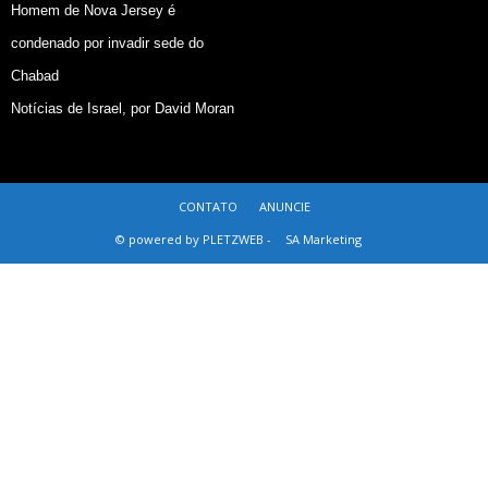
Homem de Nova Jersey é
condenado por invadir sede do
Chabad
Notícias de Israel, por David Moran
CONTATO
ANUNCIE
© powered by PLETZWEB -
SA Marketing