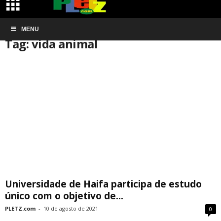
Início
MENU
Tags
Vida animal
Tag: vida animal
Universidade de Haifa participa de estudo
único com o objetivo de...
PLETZ.com
-
10 de agosto de 2021
0