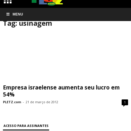
Início
MENU
Tags
Usinagem
Tag: usinagem
Empresa israelense aumenta seu lucro em
54%
PLETZ.com
-
21 de março de 2012
1
ACESSO PARA ASSINANTES