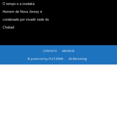
O tempo e a tzedaká
Homem de Nova Jersey é
condenado por invadir sede do
Chabad
CONTATO
ANUNCIE
© powered by PLETZWEB -
SA Marketing