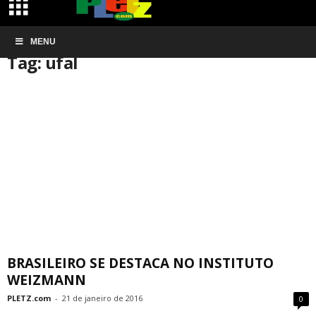
Início
MENU
Tags
Ufal
Tag: ufal
BRASILEIRO SE DESTACA NO INSTITUTO
WEIZMANN
PLETZ.com
-
21 de janeiro de 2016
0