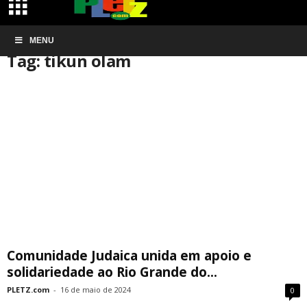
Início
MENU
Tags
Tikun olam
Tag: tikun olam
Comunidade Judaica unida em apoio e
solidariedade ao Rio Grande do...
PLETZ.com
-
16 de maio de 2024
0