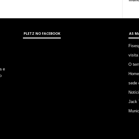
PLETZ NO FACEBOOK
AS M
Fises
visita
O tem
a e
Homem
o
sede 
Notíc
Jack 
Munic