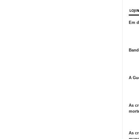
LOJI
Em de
Bande
A Gue
As cr
morte
As cr
mund