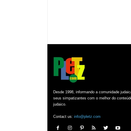
Desde 1998, informando a comunidade judaic
seus simpatizantes com o melhor do conteúd
judaico.
Contact us:
info@pletz.com