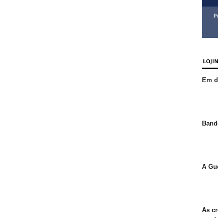
LOJI
Em de
Bande
A Gue
As cr