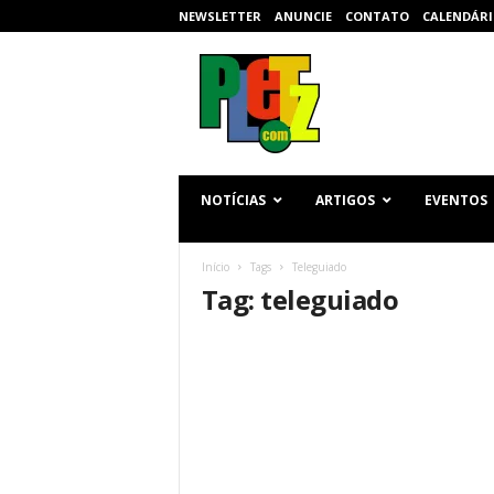
NEWSLETTER
ANUNCIE
CONTATO
CALENDÁRI
p
l
e
t
z
.
c
NOTÍCIAS
ARTIGOS
EVENTOS
o
m
Início
Tags
Teleguiado
Tag: teleguiado