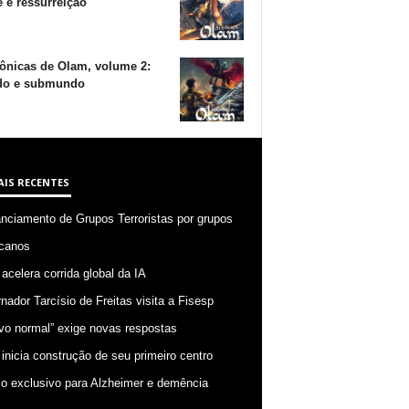
 e ressurreição
ônicas de Olam, volume 2:
o e submundo
AIS RECENTES
anciamento de Grupos Terroristas por grupos
canos
 acelera corrida global da IA
nador Tarcísio de Freitas visita a Fisesp
vo normal” exige novas respostas
 inicia construção de seu primeiro centro
o exclusivo para Alzheimer e demência