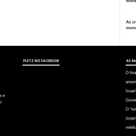
morte
As cr
mund
PLETZ NO FACEBOOK
AS M
O fin
ameri
Israel
a e
Gover
o
O “no
Israel
médic