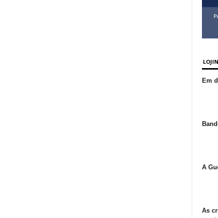
LOJI
Em de
Bande
A Gue
As cr