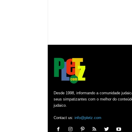
Desde 1998, informando a comunidade judaic
seus simpatizantes com o melhor do conteúd
judaico.
Contact us:
info@pletz.com