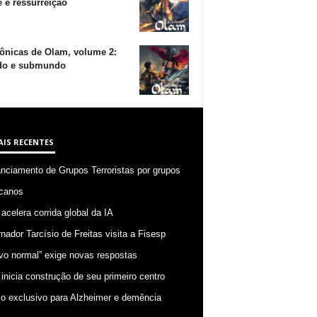
 e ressurreição
ônicas de Olam, volume 2:
o e submundo
AIS RECENTES
anciamento de Grupos Terroristas por grupos
canos
 acelera corrida global da IA
nador Tarcísio de Freitas visita a Fisesp
vo normal” exige novas respostas
 inicia construção de seu primeiro centro
o exclusivo para Alzheimer e demência