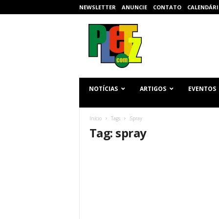
NEWSLETTER
ANUNCIE
CONTATO
CALENDÁRI
p
l
e
t
z
.
c
NOTÍCIAS
ARTIGOS
EVENTOS
o
m
Início
Tags
Spray
Tag: spray