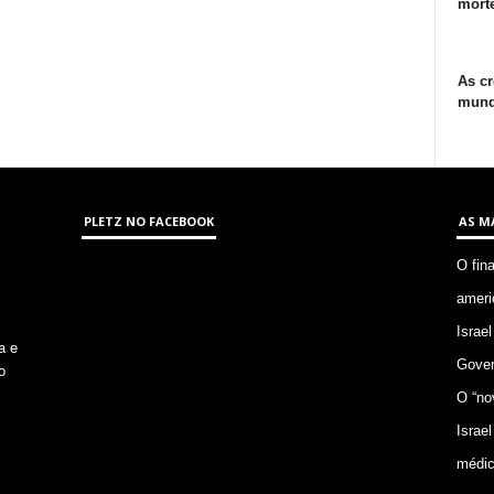
morte
As cr
mund
PLETZ NO FACEBOOK
AS M
O fin
ameri
Israel
a e
Gover
o
O “no
Israel
médic