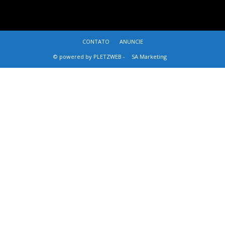
CONTATO
ANUNCIE
© powered by PLETZWEB -
SA Marketing