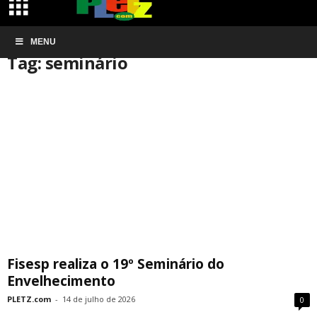
Início
MENU
Tags
Seminário
Tag: seminário
Fisesp realiza o 19º Seminário do
Envelhecimento
PLETZ.com
-
14 de julho de 2026
0