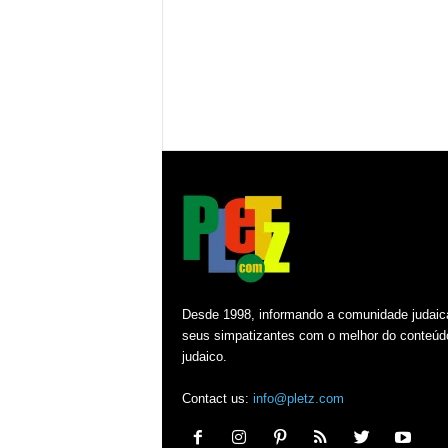
Desde 1998, informando a comunidade judaic
seus simpatizantes com o melhor do conteúd
judaico.
Contact us:
info@pletz.com