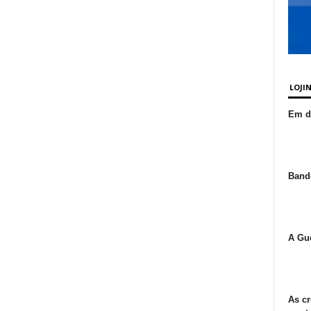
LOJI
Em de
Bande
A Gue
As cr