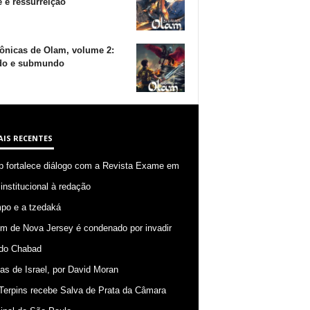
 e ressurreição
ônicas de Olam, volume 2:
o e submundo
AIS RECENTES
p fortalece diálogo com a Revista Exame em
 institucional à redação
po e a tzedaká
 de Nova Jersey é condenado por invadir
do Chabad
ias de Israel, por David Moran
Terpins recebe Salva de Prata da Câmara