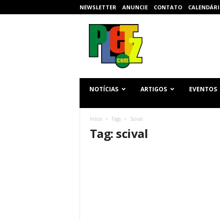
NEWSLETTER
ANUNCIE
CONTATO
CALENDÁRI
p
l
e
t
z
.
c
NOTÍCIAS
ARTIGOS
EVENTOS
o
m
Início
Tags
Scival
Tag: scival