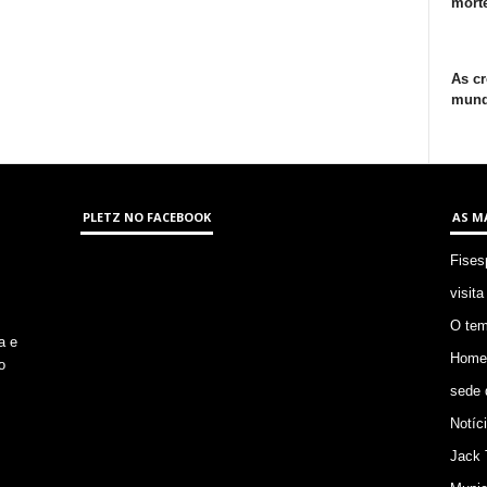
morte
As cr
mund
PLETZ NO FACEBOOK
AS M
Fises
visita
O tem
a e
Homem
o
sede 
Notíc
Jack 