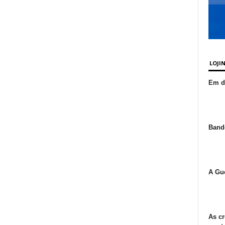
LOJI
Em de
Bande
A Gue
As cr