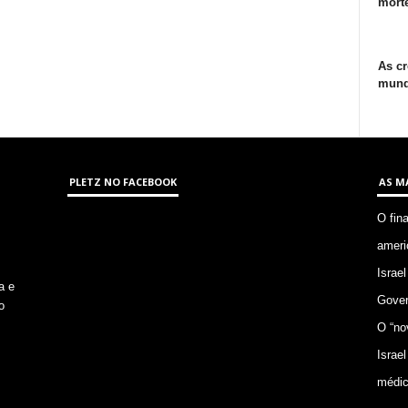
morte
As cr
mund
PLETZ NO FACEBOOK
AS M
O fin
ameri
Israel
a e
Gover
o
O “no
Israel
médic