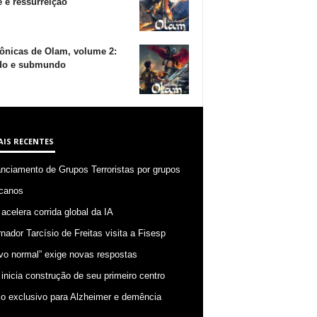
 e ressurreição
ônicas de Olam, volume 2:
o e submundo
AIS RECENTES
anciamento de Grupos Terroristas por grupos
canos
 acelera corrida global da IA
nador Tarcísio de Freitas visita a Fisesp
vo normal” exige novas respostas
 inicia construção de seu primeiro centro
o exclusivo para Alzheimer e demência