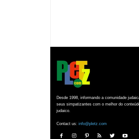
Desde 1998, informando a comunidade judaic
seus simpatizantes com o melhor do conteúd
judaico.
Contact us:
info@pletz.com