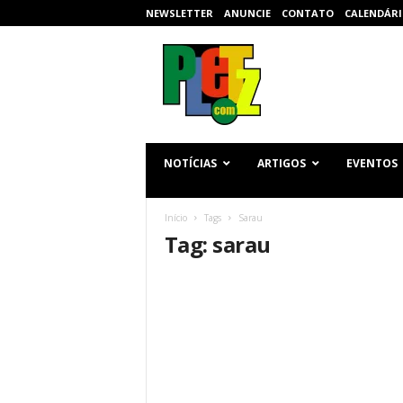
NEWSLETTER
ANUNCIE
CONTATO
CALENDÁRI
p
l
e
t
z
.
c
NOTÍCIAS
ARTIGOS
EVENTOS
o
m
Início
Tags
Sarau
Tag: sarau