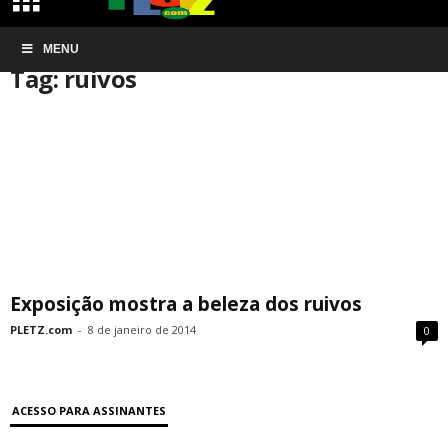
Início
MENU
Tags
Ruivos
Tag: ruivos
Exposição mostra a beleza dos ruivos
PLETZ.com
-
8 de janeiro de 2014
0
ACESSO PARA ASSINANTES