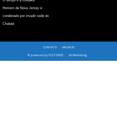
O tempo e a tzedaká
Homem de Nova Jersey é
condenado por invadir sede do
Chabad
CONTATO
ANUNCIE
© powered by PLETZWEB -
SA Marketing