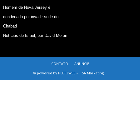
Homem de Nova Jersey é
condenado por invadir sede do
Chabad
Notícias de Israel, por David Moran
CONTATO
ANUNCIE
© powered by PLETZWEB -
SA Marketing