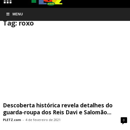
Início
MENU
Tags
Roxo
Tag: roxo
Descoberta histórica revela detalhes do
guarda-roupa dos Reis Davi e Salomão...
PLETZ.com
-
4 de fevereiro de 2021
0