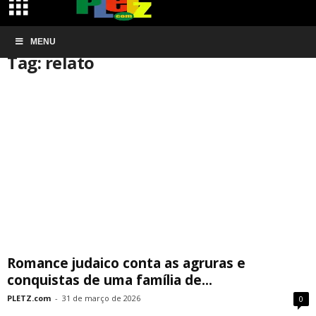
Início
MENU
Tags
Relato
Tag: relato
Romance judaico conta as agruras e
conquistas de uma família de...
PLETZ.com
-
31 de março de 2026
0